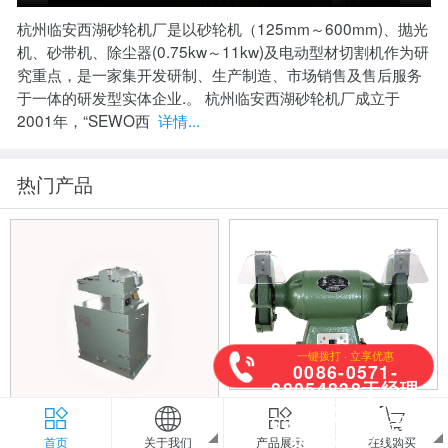
杭州临安西湖砂轮机厂是以砂轮机（125mm～600mm)、抛光
机、砂带机、除尘器(0.75kw～11kw)及电动型材切割机作为研
究重点，是一家集开发研制、生产制造、市场销售及售后服务
于一体的研发型实体企业.。 杭州临安西湖砂轮机厂成立于
2001年，“SEWO西
详情...
热门产品
一键拨打 · 立享优惠
0086-0571-
88054838于经理
0086-0571-
台式砂轮机系列
63882799周经理
0086-0571-
除尘式砂带机XHC-20
首页
关于我们
产品展示
在线购买